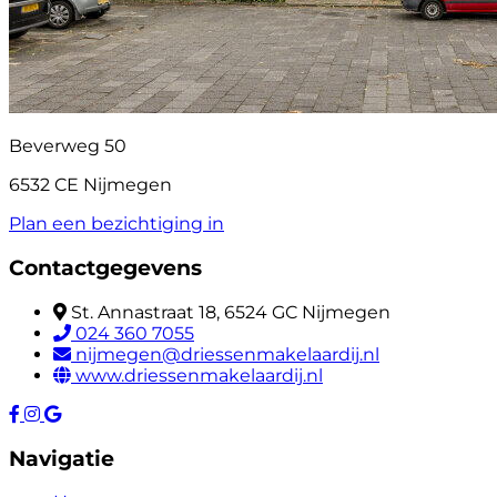
Beverweg 50
6532 CE Nijmegen
Plan een bezichtiging in
Contactgegevens
St. Annastraat 18, 6524 GC Nijmegen
024 360 7055
nijmegen@driessenmakelaardij.nl
www.driessenmakelaardij.nl
Navigatie