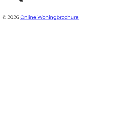
😁”
- Plutostraat 143
© 2026
Online Woningbrochure