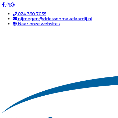
024 360 7055
nijmegen@driessenmakelaardij.nl
Naar onze website ›