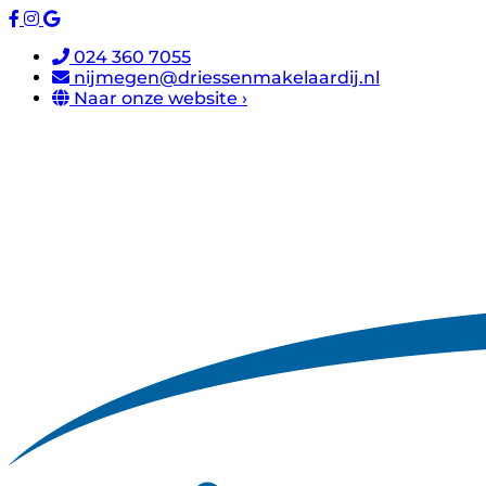
024 360 7055
nijmegen@driessenmakelaardij.nl
Naar onze website ›