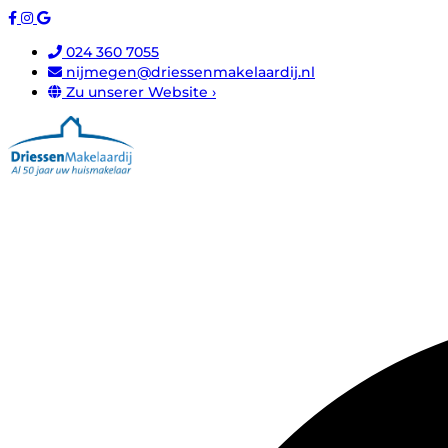
024 360 7055
nijmegen@driessenmakelaardij.nl
Zu unserer Website ›